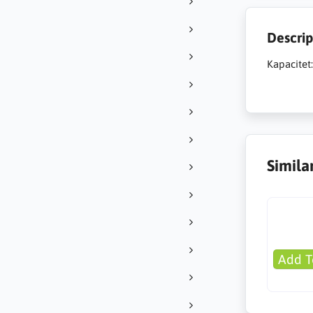
Descrip
Kapacitet
Simila
Add T