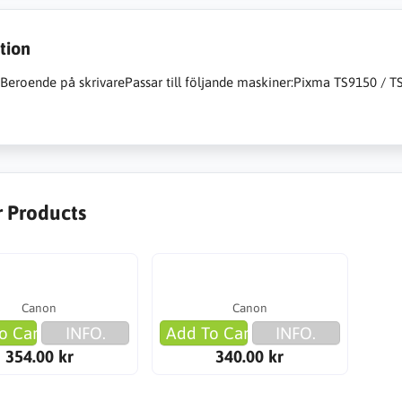
tion
:Beroende på skrivarePassar till följande maskiner:Pixma TS9150 / 
r Products
Canon
Canon
o Cart
INFO.
Add To Cart
INFO.
354.00 kr
340.00 kr