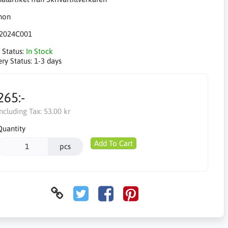
2024C001
 Status:
In Stock
ery Status:
1-3 days
265:-
Including Tax:
53.00 kr
Quantity
Add To Cart
pcs