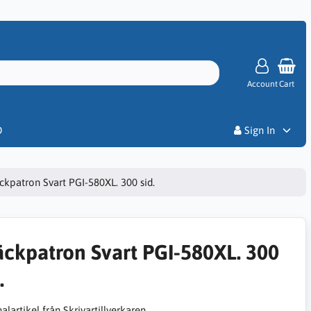
Account
Cart
Priser
D
Sign In
ckpatron Svart PGI-580XL. 300 sid.
äckpatron Svart PGI-580XL. 300
.
alartikel från Skrivartillverkaren