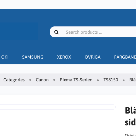
OKI
SAMSUNG
XEROX
ÖVRIGA
FÄRGBAN
Categories
Canon
Pixma TS-Serien
TS8150
Blä
Bl
sid
Origin