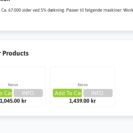
: Ca. 67.000 sider ved 5% dækning. Passer til følgende maskiner: Wo
r Products
Xerox
Xerox
o Cart
INFO.
Add To Cart
INFO.
1,045.00 kr
1,439.00 kr