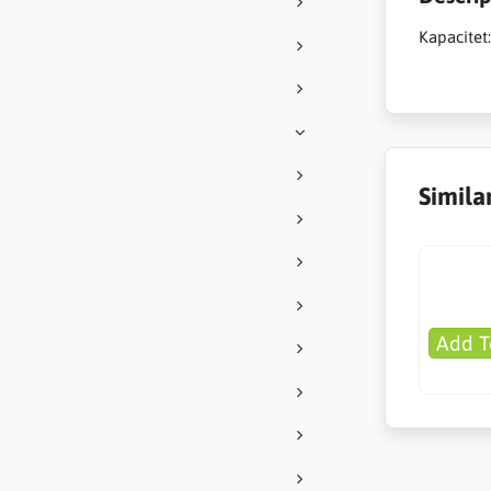
Kapacitet
Simila
Add T