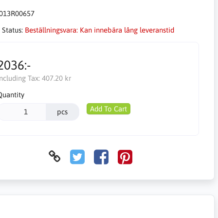
013R00657
 Status:
Beställningsvara: Kan innebära lång leveranstid
2036:-
Including Tax:
407.20 kr
Quantity
Add To Cart
pcs