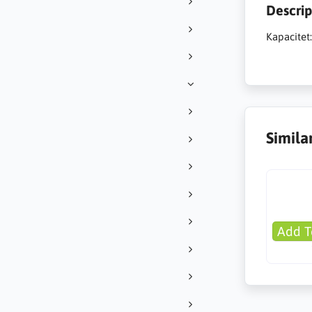
Descrip
Kapacitet
Simila
Add T