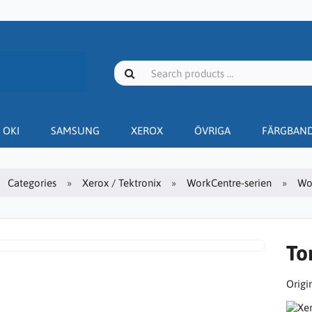
OKI
SAMSUNG
XEROX
ÖVRIGA
FÄRGBAN
Categories
Xerox / Tektronix
WorkCentre-serien
Wo
To
Origin