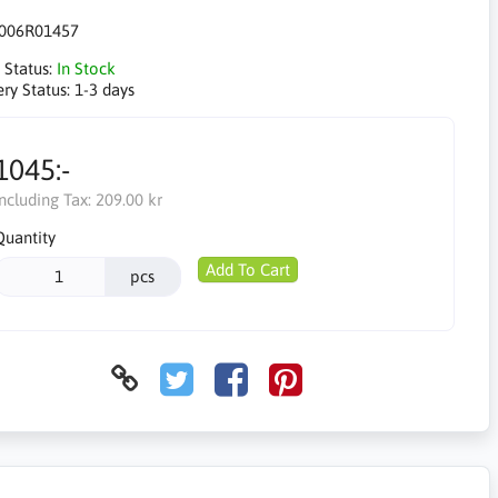
006R01457
 Status:
In Stock
ery Status:
1-3 days
1045:-
Including Tax:
209.00 kr
Quantity
Add To Cart
pcs