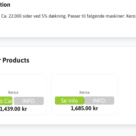
tion
: Ca. 22.000 sider ved 5% dækning. Passer til følgende maskiner: Xe
r Products
Xerox
Xerox
Se info
INFO.
o Cart
INFO.
1,685.00 kr
1,439.00 kr