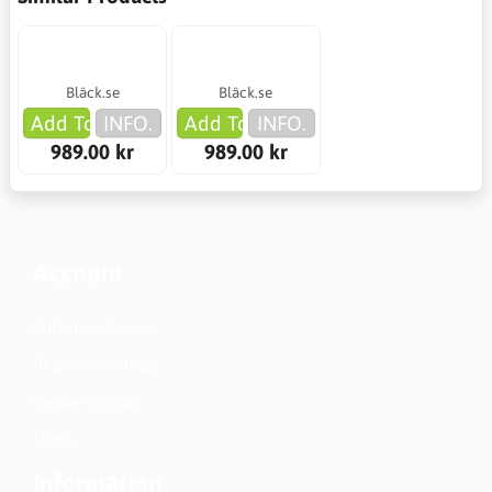
Bläck.se
Bläck.se
Add To Cart
INFO.
Add To Cart
INFO.
989.00 kr
989.00 kr
Account
Customer Service
Regional Settings
Create Account
Login
Information