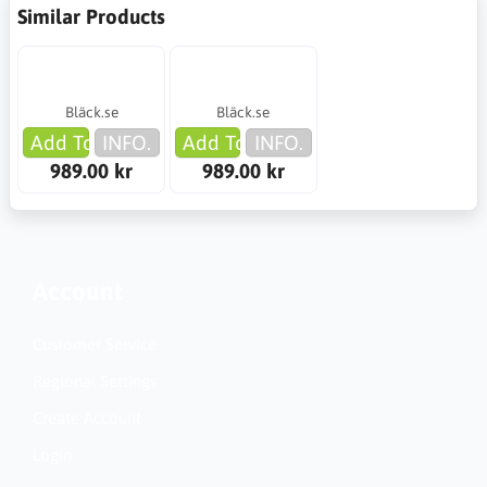
Similar Products
Bläck.se
Bläck.se
Add To Cart
INFO.
Add To Cart
INFO.
989.00 kr
989.00 kr
Account
Customer Service
Regional Settings
Create Account
Login