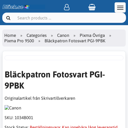
Home
Categories
Canon
Pixma Övriga
Pixma Pro 9500
Bläckpatron Fotosvart PGI-9PBK
Bläckpatron Fotosvart PGI-
9PBK
Originalartikel från Skrivartillverkaren
SKU:
1034B001
Stock Status:
Beställningsvara: Kan innebära lång leveranstid