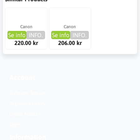
Canon
Canon
Se info
INFO.
Se info
INFO.
220.00 kr
206.00 kr
Account
Customer Service
Regional Settings
Create Account
Login
Information