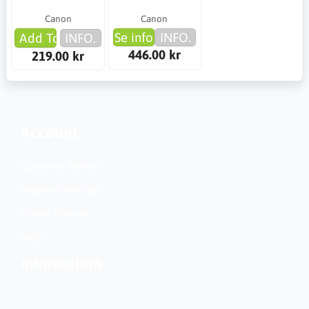
Canon
Canon
Se info
INFO.
Add To Cart
INFO.
446.00 kr
219.00 kr
Account
Customer Service
Regional Settings
Create Account
Login
Information