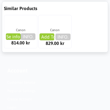
Similar Products
Canon
Canon
Se info
INFO.
Add To Cart
INFO.
814.00 kr
829.00 kr
Account
Customer Service
Regional Settings
Create Account
Login