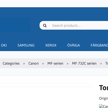
OKI
SAMSUNG
XEROX
ÖVRIGA
FÄRGBAN
Categories
Canon
MF-serien
MF 732C serien
T
To
Origin