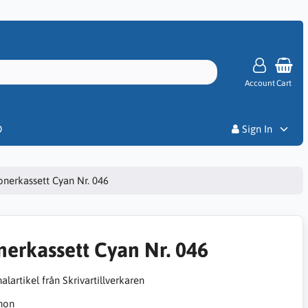
Account
Cart
Priser
D
Sign In
onerkassett Cyan Nr. 046
nerkassett Cyan Nr. 046
alartikel från Skrivartillverkaren