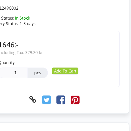
1249C002
 Status:
In Stock
ery Status:
1-3 days
1646:-
Including Tax:
329.20 kr
Quantity
Add To Cart
pcs