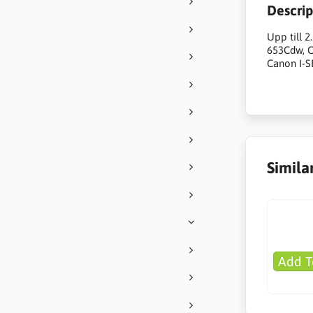
Descrip
Upp till 
653Cdw, 
Canon I-
Simila
Add T