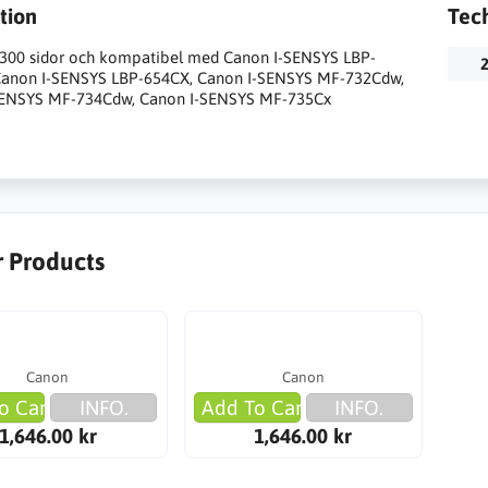
tion
Tec
2.300 sidor och kompatibel med Canon I-SENSYS LBP-
2
Canon I-SENSYS LBP-654CX, Canon I-SENSYS MF-732Cdw,
SENSYS MF-734Cdw, Canon I-SENSYS MF-735Cx
r Products
Canon
Canon
o Cart
INFO.
Add To Cart
INFO.
1,646.00 kr
1,646.00 kr