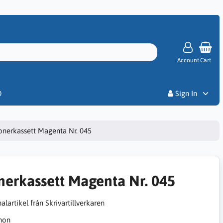
Account
Cart
Priser
D
Sign In
onerkassett Magenta Nr. 045
nerkassett Magenta Nr. 045
alartikel från Skrivartillverkaren