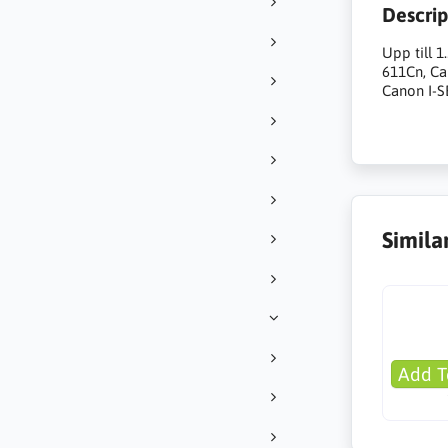
Descrip
Upp till 
611Cn, C
Canon I-
Simila
Add T