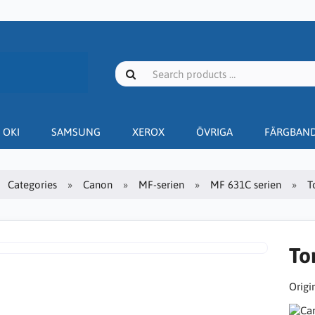
OKI
SAMSUNG
XEROX
ÖVRIGA
FÄRGBAN
Categories
Canon
MF-serien
MF 631C serien
T
To
Origin