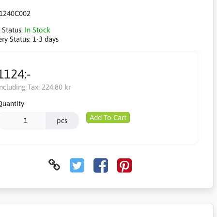
1240C002
 Status:
In Stock
ery Status:
1-3 days
1124:-
Including Tax:
224.80 kr
Quantity
Add To Cart
pcs