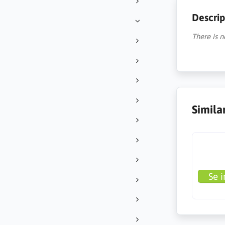
Descrip
There is n
Simila
Se i