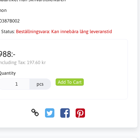
0387B002
 Status:
Beställningsvara: Kan innebära lång leveranstid
988:-
Including Tax:
197.60 kr
Quantity
Add To Cart
pcs