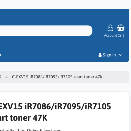
Account
Cart
Priser
D
Sign In
5
C-EXV15 iR7086/iR7095/iR7105 svart toner 47K
EXV15 iR7086/iR7095/iR7105
art toner 47K
alartikel från Skrivartillverkaren