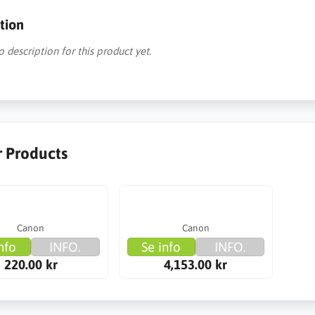
tion
o description for this product yet.
r Products
Canon
Canon
nfo
INFO.
Se info
INFO.
220.00 kr
4,153.00 kr