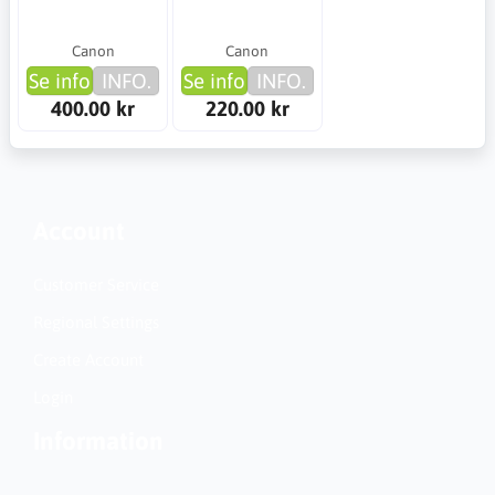
Canon
Canon
Se info
INFO.
Se info
INFO.
400.00 kr
220.00 kr
Account
Customer Service
Regional Settings
Create Account
Login
Information