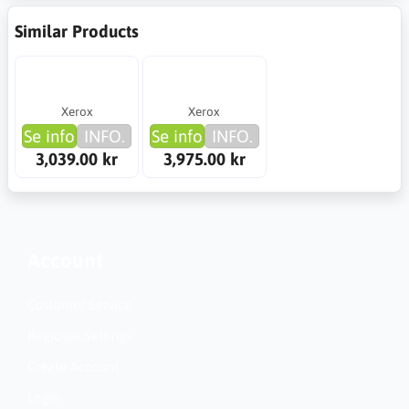
Similar Products
Xerox
Xerox
Se info
INFO.
Se info
INFO.
3,039.00 kr
3,975.00 kr
Account
Customer Service
Regional Settings
Create Account
Login