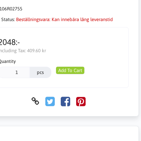
106R02755
 Status:
Beställningsvara: Kan innebära lång leveranstid
2048:-
Including Tax:
409.60 kr
Quantity
Add To Cart
pcs