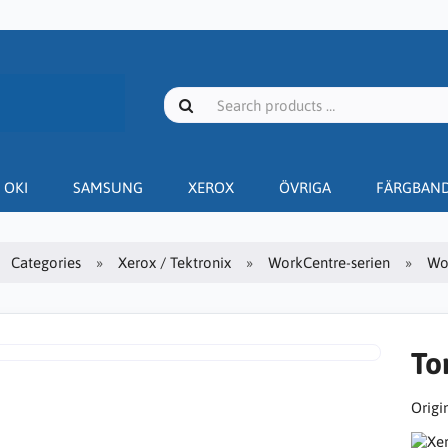
OKI
SAMSUNG
XEROX
ÖVRIGA
FÄRGBAN
Categories
Xerox / Tektronix
WorkCentre-serien
Wo
To
Origin