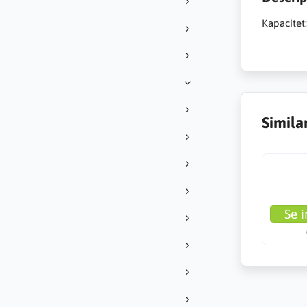
Kapacitet
Simila
Se i