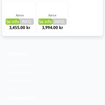
Xerox
Xerox
Se info
INFO.
Se info
INFO.
3,455.00 kr
3,994.00 kr
Account
Customer Service
Regional Settings
Create Account
Login
Information