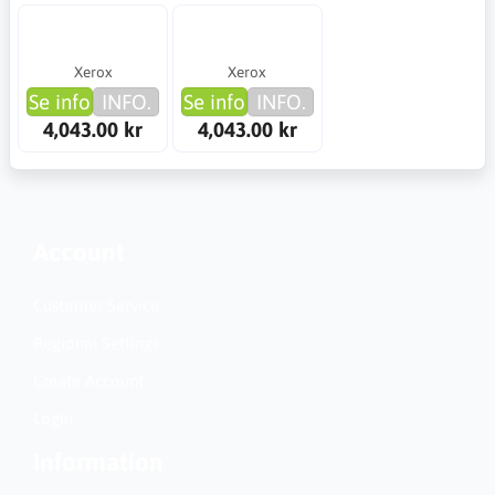
Xerox
Xerox
Se info
INFO.
Se info
INFO.
4,043.00 kr
4,043.00 kr
Account
Customer Service
Regional Settings
Create Account
Login
Information