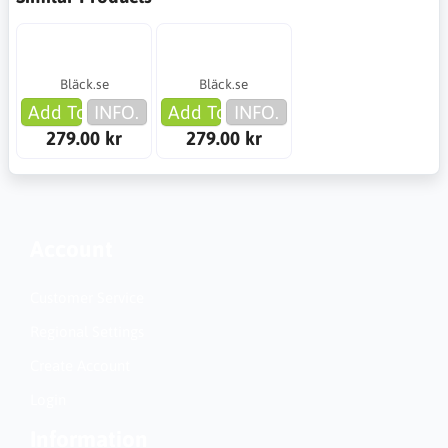
Bläck.se
Bläck.se
Add To Cart
INFO.
Add To Cart
INFO.
279.00 kr
279.00 kr
Account
Customer Service
Regional Settings
Create Account
Login
Information