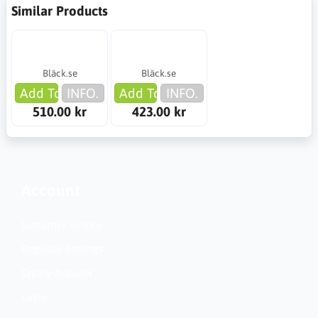
Similar Products
Bläck.se
Bläck.se
Add To Cart
INFO.
Add To Cart
INFO.
510.00 kr
423.00 kr
Account
Customer Service
Regional Settings
Create Account
Login