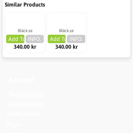
Similar Products
Bläck.se
Bläck.se
Add To Cart
INFO.
Add To Cart
INFO.
340.00 kr
340.00 kr
Account
Customer Service
Regional Settings
Create Account
Login