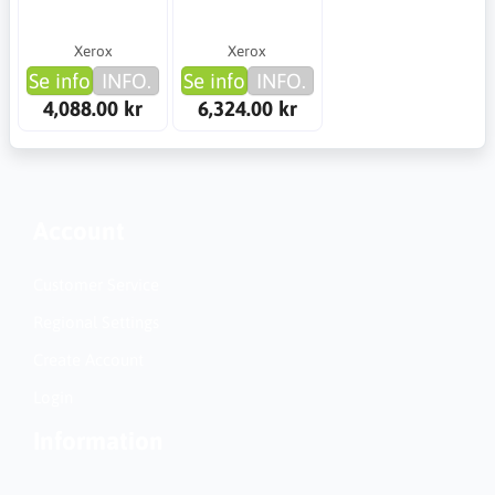
Xerox
Xerox
Se info
INFO.
Se info
INFO.
4,088.00 kr
6,324.00 kr
Account
Customer Service
Regional Settings
Create Account
Login
Information