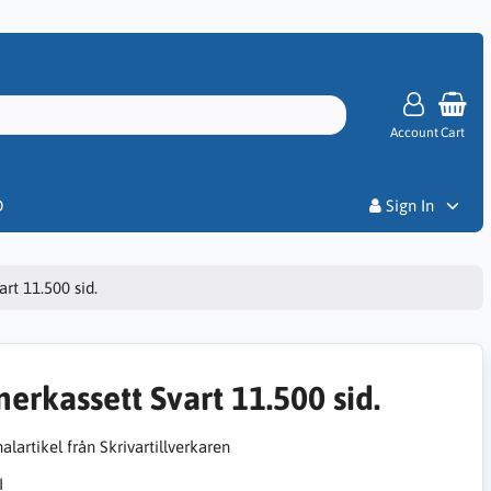
Account
Cart
Priser
D
Sign In
rt 11.500 sid.
nerkassett Svart 11.500 sid.
alartikel från Skrivartillverkaren