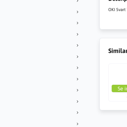
OKI Svart 
Simila
Se i