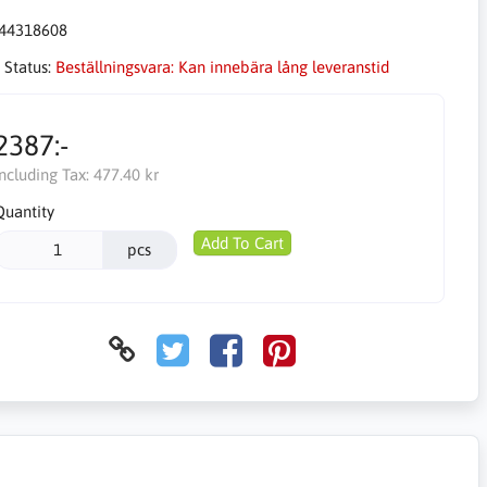
44318608
 Status:
Beställningsvara: Kan innebära lång leveranstid
2387:-
Including Tax:
477.40 kr
Quantity
Add To Cart
pcs