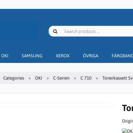
OKI
SAMSUNG
XEROX
ÖVRIGA
FÄRGBAN
Categories
OKI
C-Serien
C 710
Tonerkassett Sva
To
Origin