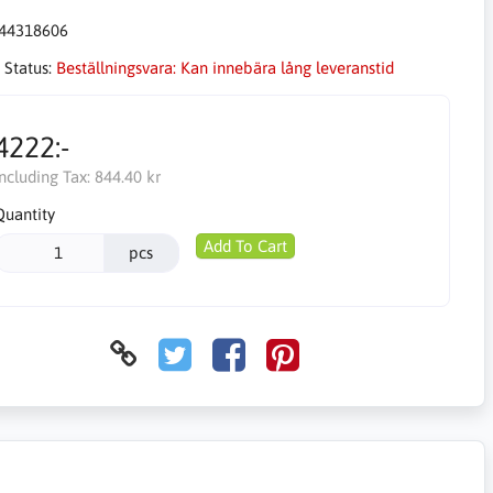
44318606
 Status:
Beställningsvara: Kan innebära lång leveranstid
4222:-
Including Tax:
844.40 kr
Quantity
Add To Cart
pcs