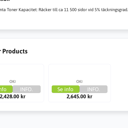
a Toner Kapacitet: Räcker till ca 11 500 sidor vid 5% täckningsgrad.
r Products
OKI
OKI
nfo
INFO.
Se info
INFO.
2,428.00 kr
2,645.00 kr