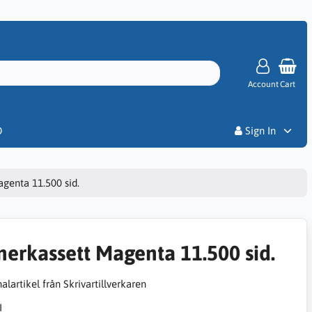
Account
Cart
Priser
D
Sign In
genta 11.500 sid.
nerkassett Magenta 11.500 sid.
alartikel från Skrivartillverkaren