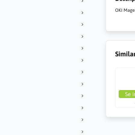
OKI Magent
Simila
Se i