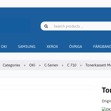
OKI
SAMSUNG
XEROX
ÖVRIGA
FÄRGBAN
Categories
OKI
C-Serien
C 710
Tonerkassett Ma
To
Origin