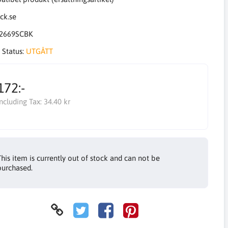
2669SCBK
 Status:
UTGÅTT
172:-
Including Tax:
34.40 kr
This item is currently out of stock and can not be
purchased.