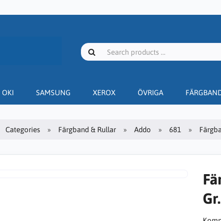
OKI
SAMSUNG
XEROX
ÖVRIGA
FÄRGBAN
Categories
Färgband & Rullar
Addo
681
Färgba
Fä
Gr
Kompa