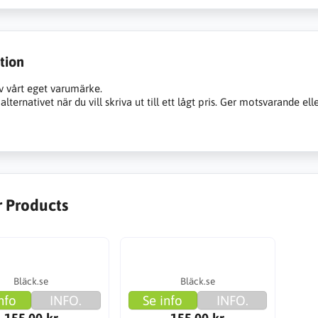
tion
v vårt eget varumärke.
alternativet när du vill skriva ut till ett lågt pris. Ger motsvarande ell
r Products
Bläck.se
Bläck.se
nfo
INFO.
Se info
INFO.
155.00 kr
155.00 kr