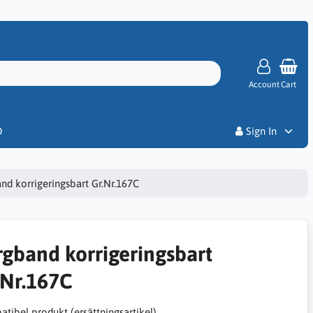
Account
Cart
Priser
D
Sign In
nd korrigeringsbart Gr.Nr.167C
rgband korrigeringsbart
.Nr.167C
tibel produkt (ersättningsartikel)