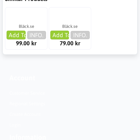
Bläck.se
Bläck.se
Add To Cart
INFO.
Add To Cart
INFO.
99.00 kr
79.00 kr
Account
Customer Service
Regional Settings
Create Account
Login
Information