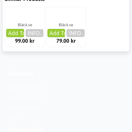
Bläck.se
Bläck.se
Add To Cart
INFO.
Add To Cart
INFO.
99.00 kr
79.00 kr
Account
Customer Service
Regional Settings
Create Account
Login
Information