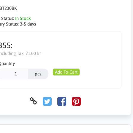
BT230BK
 Status:
In Stock
ery Status:
3-5 days
355:-
Including Tax:
71.00 kr
Quantity
Add To Cart
pcs