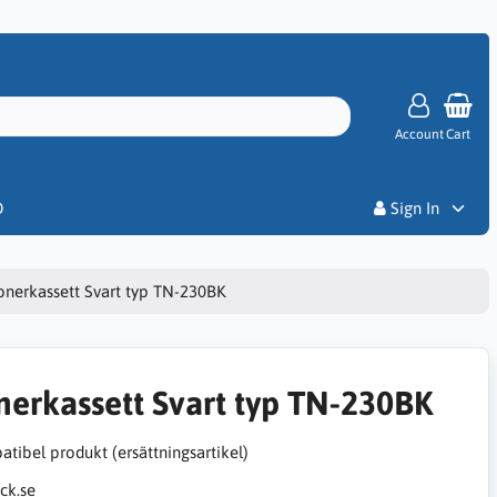
Account
Cart
Priser
D
Sign In
onerkassett Svart typ TN-230BK
nerkassett Svart typ TN-230BK
tibel produkt (ersättningsartikel)