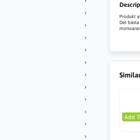
Descrip
Produkt a
Det bästa a
motsvarand
Simila
Add T