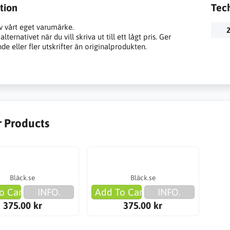
tion
Tec
v vårt eget varumärke.
2
lternativet när du vill skriva ut till ett lågt pris. Ger
e eller fler utskrifter än originalprodukten.
r Products
Bläck.se
Bläck.se
o Cart
INFO.
Add To Cart
INFO.
375.00 kr
375.00 kr