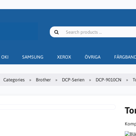
OKI
SAMSUNG
XEROX
ÖVRIGA
FÄRGBAN
Categories
Brother
DCP-Serien
DCP-9010CN
T
To
Kompa