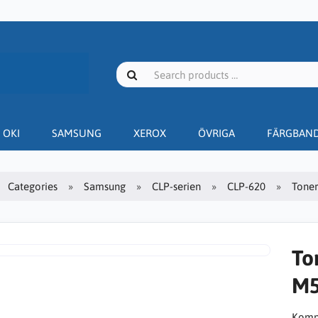
OKI
SAMSUNG
XEROX
ÖVRIGA
FÄRGBAN
Categories
Samsung
CLP-serien
CLP-620
Toner
To
M5
Kompa