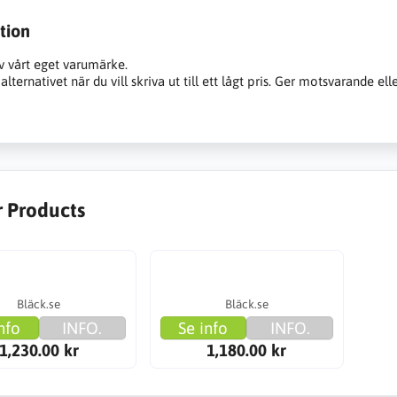
tion
v vårt eget varumärke.
alternativet när du vill skriva ut till ett lågt pris. Ger motsvarande ell
r Products
Bläck.se
Bläck.se
nfo
INFO.
Se info
INFO.
1,230.00 kr
1,180.00 kr