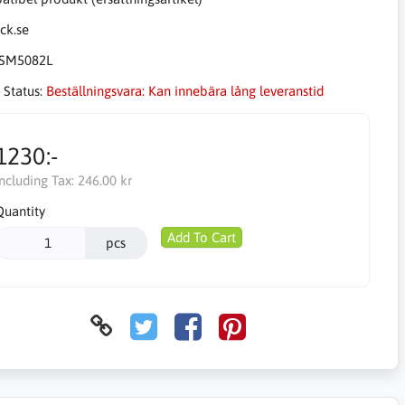
SM5082L
 Status:
Beställningsvara: Kan innebära lång leveranstid
1230:-
Including Tax:
246.00 kr
Quantity
Add To Cart
pcs