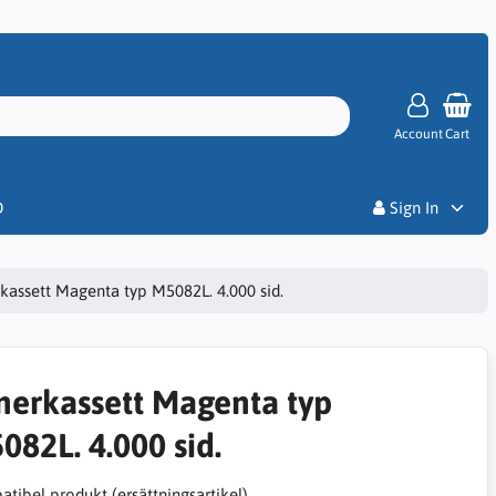
Account
Cart
Priser
D
Sign In
kassett Magenta typ M5082L. 4.000 sid.
nerkassett Magenta typ
082L. 4.000 sid.
tibel produkt (ersättningsartikel)