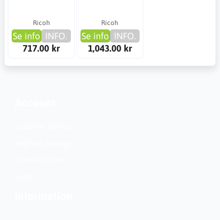
Ricoh
Ricoh
Se info
INFO.
Se info
INFO.
717.00 kr
1,043.00 kr
Account
Customer Service
Regional Settings
Create Account
Login
Information