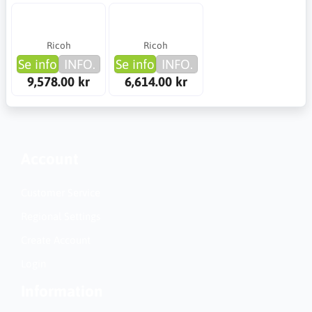
Ricoh
Ricoh
Se info
INFO.
Se info
INFO.
9,578.00 kr
6,614.00 kr
Account
Customer Service
Regional Settings
Create Account
Login
Information