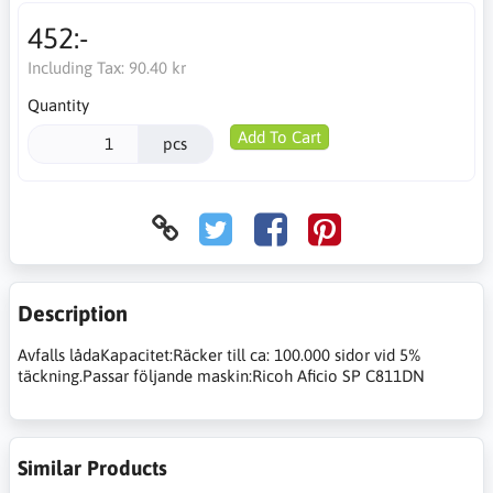
452:-
Including Tax:
90.40 kr
Quantity
Add To Cart
pcs
Description
Avfalls lådaKapacitet:Räcker till ca: 100.000 sidor vid 5%
täckning.Passar följande maskin:Ricoh Aficio SP C811DN
Similar Products