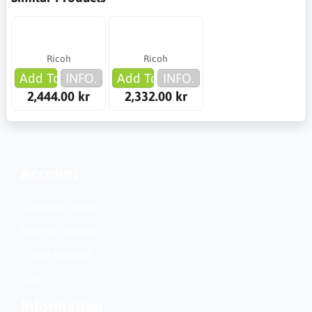
Ricoh
Ricoh
Add To Cart
INFO.
Add To Cart
INFO.
2,444.00 kr
2,332.00 kr
Account
Customer Service
Regional Settings
Create Account
Login
Information