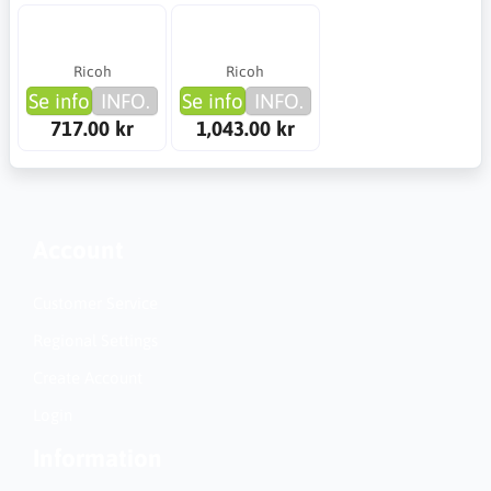
Ricoh
Ricoh
Se info
INFO.
Se info
INFO.
717.00 kr
1,043.00 kr
Account
Customer Service
Regional Settings
Create Account
Login
Information