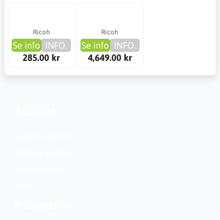
Ricoh
Ricoh
Se info
INFO.
Se info
INFO.
285.00 kr
4,649.00 kr
Account
Customer Service
Regional Settings
Create Account
Login
Information