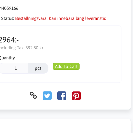
44059166
 Status:
Beställningsvara: Kan innebära lång leveranstid
2964:-
Including Tax:
592.80 kr
Quantity
Add To Cart
pcs