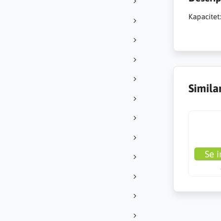
Kapacitet:
Simila
Se i