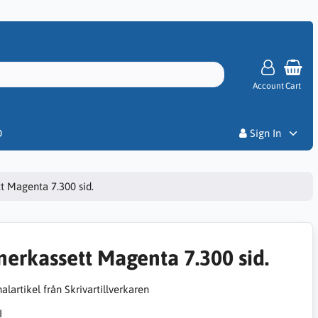
Account
Cart
Priser
D
Sign In
t Magenta 7.300 sid.
nerkassett Magenta 7.300 sid.
alartikel från Skrivartillverkaren