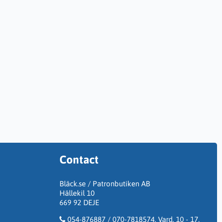
Contact
Bläck.se / Patronbutiken AB
Hällekil 10
669 92 DEJE
054-876887 / 070-7818574. Vard. 10 - 17.