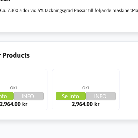
Ca. 7.300 sidor vid 5% täckningsgrad Passar till följande maskiner:M
r Products
OKI
OKI
nfo
INFO.
Se info
INFO.
2,964.00 kr
2,964.00 kr