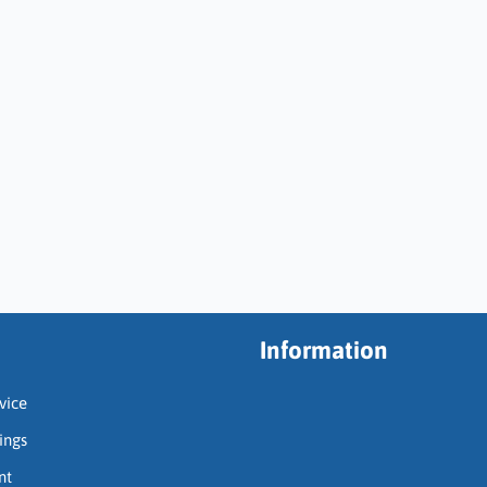
Information
vice
ings
nt