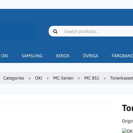
OKI
SAMSUNG
XEROX
ÖVRIGA
FÄRGBAN
Categories
OKI
MC-Serien
MC 851
Tonerkasset
To
Origin