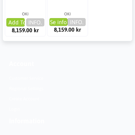
OKI
OKI
Se info
INFO.
Add To Cart
INFO.
8,159.00 kr
8,159.00 kr
Account
Customer Service
Regional Settings
Create Account
Login
Information