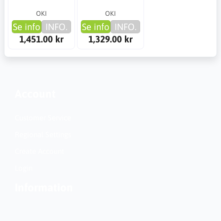
OKI
OKI
Se info
INFO.
Se info
INFO.
1,451.00 kr
1,329.00 kr
Account
Customer Service
Regional Settings
Create Account
Login
Information