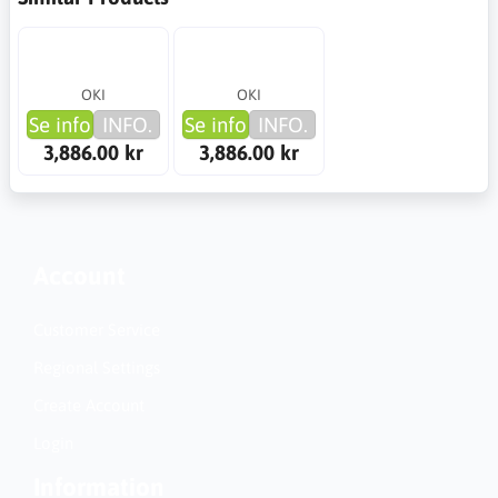
OKI
OKI
Se info
INFO.
Se info
INFO.
3,886.00 kr
3,886.00 kr
Account
Customer Service
Regional Settings
Create Account
Login
Information