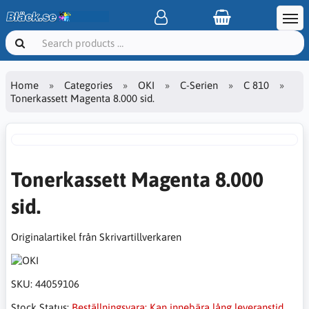
Home
Categories
OKI
C-Serien
C 810
Tonerkassett Magenta 8.000 sid.
Tonerkassett Magenta 8.000
sid.
Originalartikel från Skrivartillverkaren
SKU:
44059106
Stock Status:
Beställningsvara: Kan innebära lång leveranstid