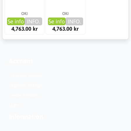
OKI
OKI
Se info
INFO.
Se info
INFO.
4,763.00 kr
4,763.00 kr
Account
Customer Service
Regional Settings
Create Account
Login
Information