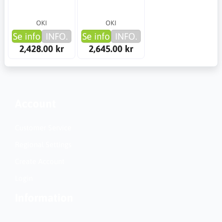
OKI
OKI
Se info
INFO.
Se info
INFO.
2,428.00 kr
2,645.00 kr
Account
Customer Service
Regional Settings
Create Account
Login
Information