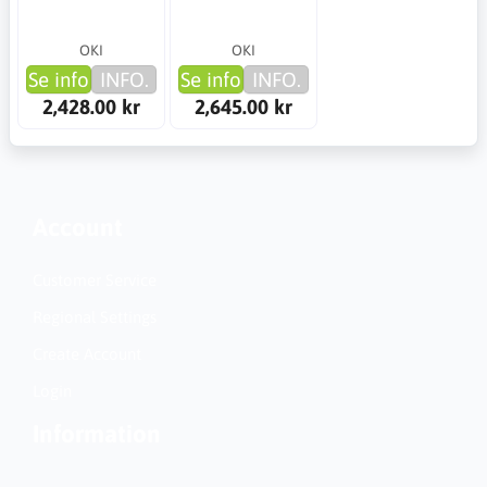
OKI
OKI
Se info
INFO.
Se info
INFO.
2,428.00 kr
2,645.00 kr
Account
Customer Service
Regional Settings
Create Account
Login
Information