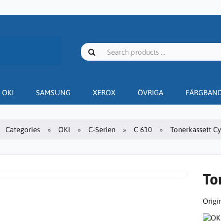
OKI
SAMSUNG
XEROX
ÖVRIGA
FÄRGBAN
Categories
OKI
C-Serien
C 610
Tonerkassett Cy
To
Origin