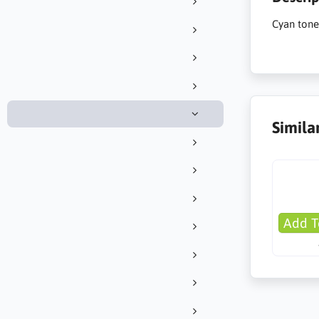
Cyan toner
Simila
Add T