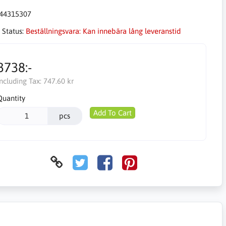
44315307
 Status:
Beställningsvara: Kan innebära lång leveranstid
3738:-
Including Tax:
747.60 kr
Quantity
Add To Cart
pcs