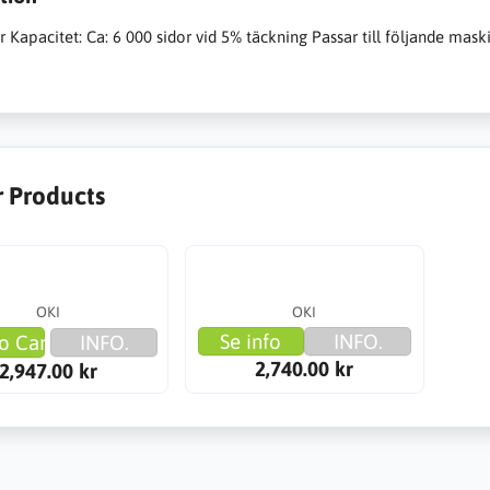
 Kapacitet: Ca: 6 000 sidor vid 5% täckning Passar till följande mask
r Products
OKI
OKI
Se info
INFO.
o Cart
INFO.
2,740.00 kr
2,947.00 kr