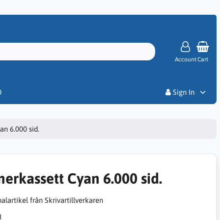
Account
Cart
Priser
D
Sign In
an 6.000 sid.
nerkassett Cyan 6.000 sid.
alartikel från Skrivartillverkaren