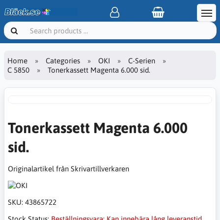
Home
Categories
OKI
C-Serien
C 5850
Tonerkassett Magenta 6.000 sid.
Tonerkassett Magenta 6.000
sid.
Originalartikel från Skrivartillverkaren
SKU:
43865722
Stock Status:
Beställningsvara: Kan innebära lång leveranstid