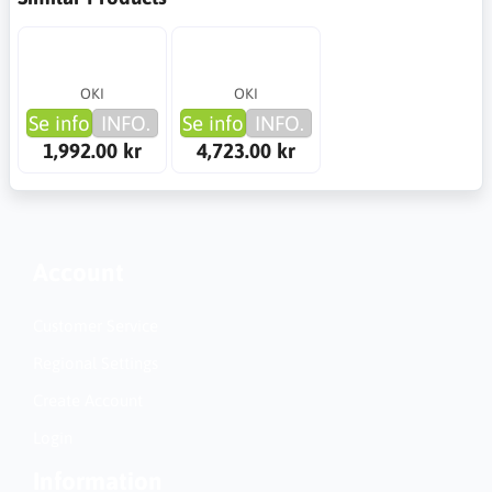
OKI
OKI
Se info
INFO.
Se info
INFO.
1,992.00 kr
4,723.00 kr
Account
Customer Service
Regional Settings
Create Account
Login
Information