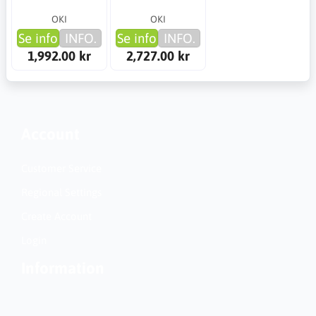
OKI
OKI
Se info
INFO.
Se info
INFO.
1,992.00 kr
2,727.00 kr
Account
Customer Service
Regional Settings
Create Account
Login
Information