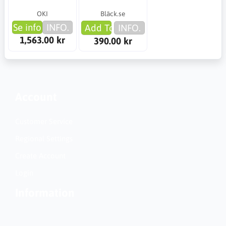
OKI
Bläck.se
Se info
INFO.
Add To Cart
INFO.
1,563.00 kr
390.00 kr
Account
Customer Service
Regional Settings
Create Account
Login
Information