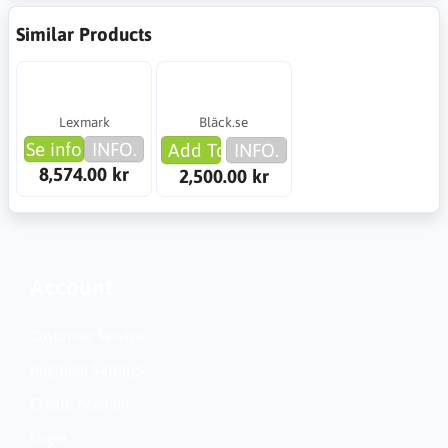
Similar Products
Lexmark
Bläck.se
Se info
INFO.
Add To Cart
INFO.
8,574.00 kr
2,500.00 kr
Account
Customer Service
Regional Settings
Create Account
Login