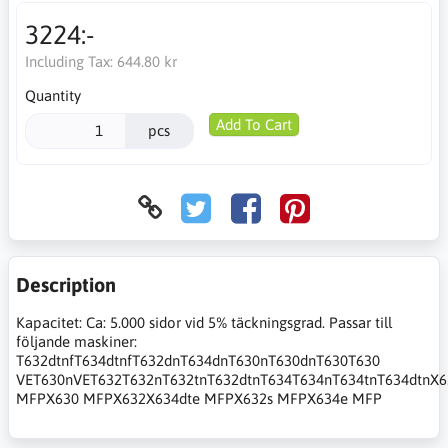
3224:-
Including Tax:
644.80 kr
Quantity
Add To Cart
pcs
Description
Kapacitet: Ca: 5.000 sidor vid 5% täckningsgrad. Passar till
följande maskiner:
T632dtnfT634dtnfT632dnT634dnT630nT630dnT630T630
VET630nVET632T632nT632tnT632dtnT634T634nT634tnT634dtnX6
MFPX630 MFPX632X634dte MFPX632s MFPX634e MFP