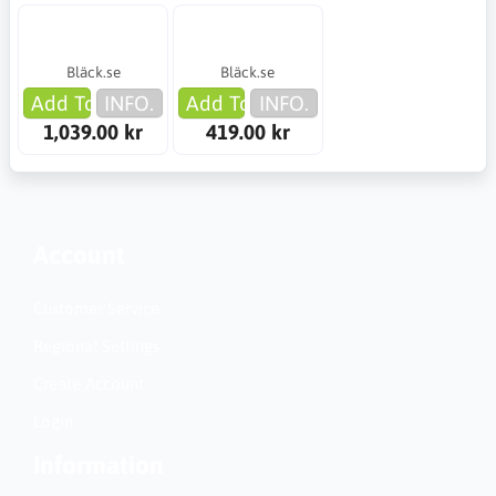
Bläck.se
Bläck.se
Add To Cart
INFO.
Add To Cart
INFO.
1,039.00 kr
419.00 kr
Account
Customer Service
Regional Settings
Create Account
Login
Information