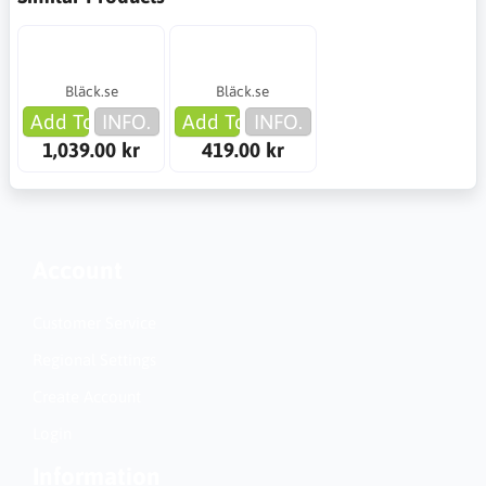
Bläck.se
Bläck.se
Add To Cart
INFO.
Add To Cart
INFO.
1,039.00 kr
419.00 kr
Account
Customer Service
Regional Settings
Create Account
Login
Information