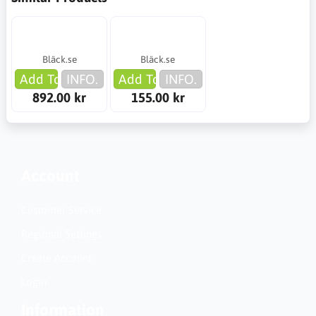
Bläck.se
Bläck.se
Add To Cart
INFO.
Add To Cart
INFO.
892.00 kr
155.00 kr
Account
Customer Service
Regional Settings
Create Account
Login
Information