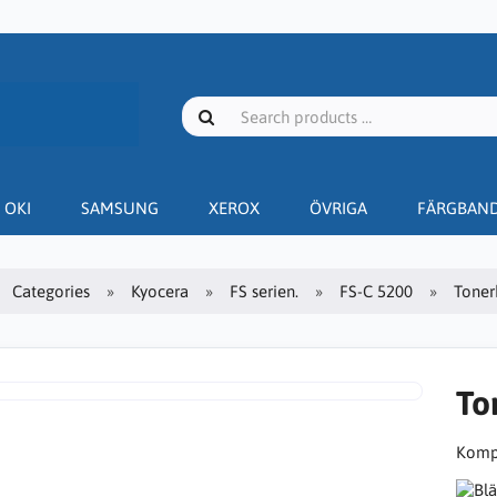
OKI
SAMSUNG
XEROX
ÖVRIGA
FÄRGBAN
Categories
Kyocera
FS serien.
FS-C 5200
Toner
To
Kompa