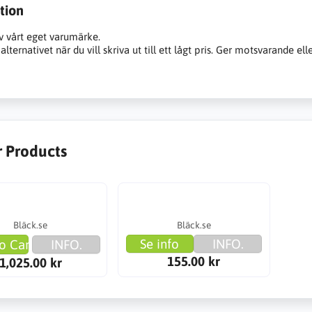
tion
v vårt eget varumärke.
alternativet när du vill skriva ut till ett lågt pris. Ger motsvarande ell
r Products
Bläck.se
Bläck.se
Se info
INFO.
o Cart
INFO.
155.00 kr
1,025.00 kr