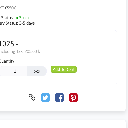
KTK550C
 Status:
In Stock
ery Status:
3-5 days
1025:-
Including Tax:
205.00 kr
Quantity
Add To Cart
pcs