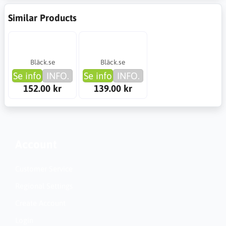
Similar Products
Bläck.se
Bläck.se
Se info
INFO.
Se info
INFO.
152.00 kr
139.00 kr
Account
Customer Service
Regional Settings
Create Account
Login