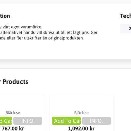
tion
Tec
v vårt eget varumärke.
2
lternativet när du vill skriva ut till ett lågt pris. Ger
e eller fler utskrifter än originalprodukten.
r Products
Bläck.se
Bläck.se
o Cart
INFO.
Add To Cart
INFO.
767.00 kr
1,092.00 kr