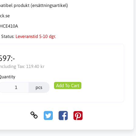
tibel produkt (ersättningsartikel)
HCE410A
 Status:
Leveranstid 5-10 dgr.
597:-
Including Tax:
119.40 kr
Quantity
Add To Cart
pcs