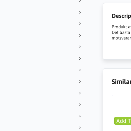
Descrip
Produkt a
Det bästa a
motsvarand
Simila
Add T