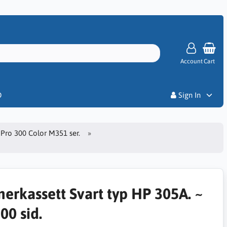
Account
Cart
Priser
D
Sign In
 Pro 300 Color M351 ser.
nerkassett Svart typ HP 305A. ~
00 sid.